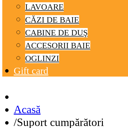
LAVOARE
CĂZI DE BAIE
CABINE DE DUŞ
ACCESORII BAIE
OGLINZI
Gift card
© Free
Joomla! 3 Modules
- by
VinaGecko.com
Acasă
/
Suport cumpărători