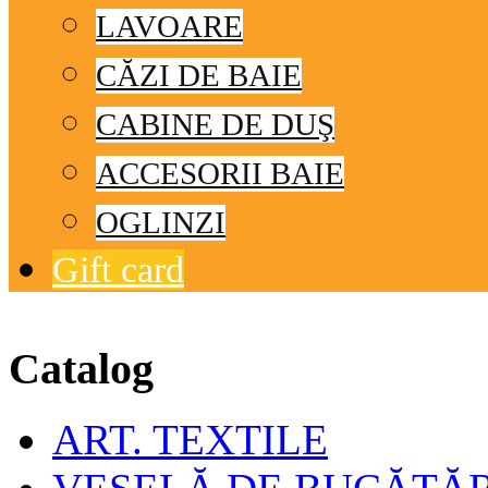
LAVOARE
CĂZI DE BAIE
CABINE DE DUŞ
ACCESORII BAIE
OGLINZI
Gift card
© Free
Joomla! 3 Modules
- by
VinaGecko.com
Catalog
ART. TEXTILE