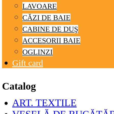
LAVOARE
CĂZI DE BAIE
CABINE DE DUŞ
ACCESORII BAIE
OGLINZI
Gift card
© Free
Joomla! 3 Modules
- by
VinaGecko.com
Catalog
ART. TEXTILE