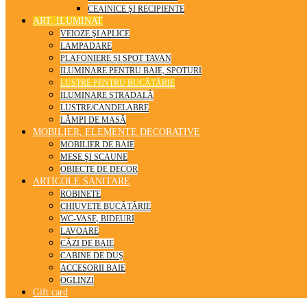
CEAINICE ŞI RECIPIENTE
ART. ILUMINAT
VEIOZE ŞI APLICE
LAMPADARE
PLAFONIERE ȘI SPOT TAVAN
ILUMINARE PENTRU BAIE, SPOTURI
LUSTRE PENTRU BUCĂTĂRIE
ILUMINARE STRADALĂ
LUSTRE/CANDELABRE
LĂMPI DE MASĂ
MOBILIER, ELEMENTE DECORATIVE
MOBILIER DE BAIE
MESE ŞI SCAUNE
OBIECTE DE DECOR
ARTICOLE SANITARE
ROBINETE
CHIUVETE BUCĂTĂRIE
WC-VASE, BIDEURI
LAVOARE
CĂZI DE BAIE
CABINE DE DUŞ
ACCESORII BAIE
OGLINZI
Gift card