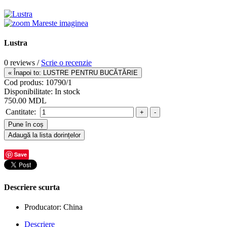
Mareste imaginea
Lustra
0 reviews /
Scrie o recenzie
Cod produs:
10790/1
Disponibilitate:
In stock
750.00 MDL
Cantitate:
Save
Descriere scurta
Producator: China
Descriere