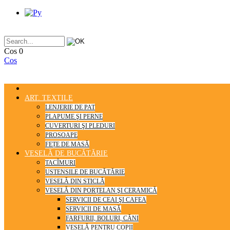
Cos
0
Cos
ART. TEXTILE
LENJERIE DE PAT
PLAPUME ŞI PERNE
CUVERTURI ŞI PLEDURI
PROSOAPE
FEȚE DE MASĂ
VESELĂ DE BUCĂTĂRIE
TACÎMURI
USTENSILE DE BUCĂTĂRIE
VESELĂ DIN STICLĂ
VESELĂ DIN PORȚELAN ŞI CERAMICĂ
SERVICII DE CEAI ŞI CAFEA
SERVICII DE MASĂ
FARFURII, BOLURI, CĂNI
VESELĂ PENTRU COPII