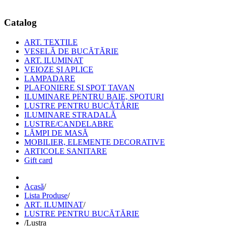
© Free
Joomla! 3 Modules
- by
VinaGecko.com
Catalog
ART. TEXTILE
VESELĂ DE BUCĂTĂRIE
ART. ILUMINAT
VEIOZE ŞI APLICE
LAMPADARE
PLAFONIERE ȘI SPOT TAVAN
ILUMINARE PENTRU BAIE, SPOTURI
LUSTRE PENTRU BUCĂTĂRIE
ILUMINARE STRADALĂ
LUSTRE/CANDELABRE
LĂMPI DE MASĂ
MOBILIER, ELEMENTE DECORATIVE
ARTICOLE SANITARE
Gift card
Acasă
/
Lista Produse
/
ART. ILUMINAT
/
LUSTRE PENTRU BUCĂTĂRIE
/
Lustra