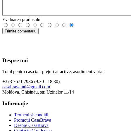
Evaluarea produsului
Despre noi
Totul pentru casa ta - prețuri atractive, asortiment variat.
+373 7671 7986 (9:30 - 18:30)
casabravamd@gmail.com
Moldova, Chișinău, str. Uzinelor 11/14
Informație
Termeni și condiții
Promoții CasaBrava
Despre CasaBrava
Contacte CasaBrava