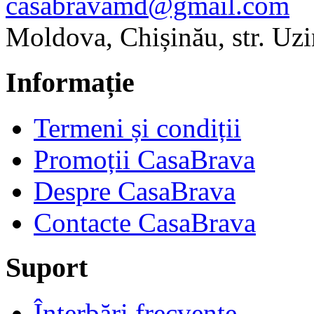
casabravamd@gmail.com
Moldova, Chișinău, str. Uzi
Informație
Termeni și condiții
Promoții CasaBrava
Despre CasaBrava
Contacte CasaBrava
Suport
Înterbări frecvente