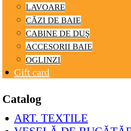
LAVOARE
CĂZI DE BAIE
CABINE DE DUŞ
ACCESORII BAIE
OGLINZI
Gift card
© Free
Joomla! 3 Modules
- by
VinaGecko.com
Catalog
ART. TEXTILE