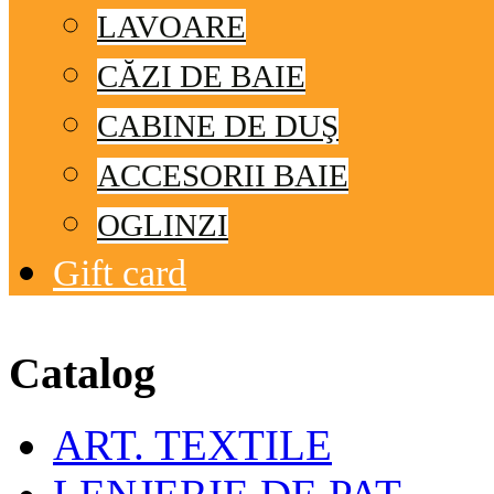
LAVOARE
CĂZI DE BAIE
CABINE DE DUŞ
ACCESORII BAIE
OGLINZI
Gift card
© Free
Joomla! 3 Modules
- by
VinaGecko.com
Catalog
ART. TEXTILE