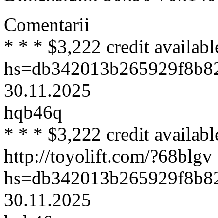
Comentarii
* * * $3,222 credit availabl
hs=db342013b265929f8b8
30.11.2025
hqb46q
* * * $3,222 credit availabl
http://toyolift.com/?68blgv 
hs=db342013b265929f8b8
30.11.2025