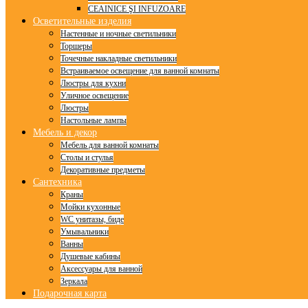
CEAINICE ŞI INFUZOARE
Осветительные изделия
Настенные и ночные светильники
Торшеры
Точечные накладные светильники
Встраиваемое освещение для ванной комнаты
Люстры для кухни
Уличное освещение
Люстры
Настольные лампы
Мебель и декор
Мебель для ванной комнаты
Столы и стулья
Декоративные предметы
Сантехника
Краны
Мойки кухонные
WC унитазы, биде
Умывальники
Ванны
Душевые кабины
Аксессуары для ванной
Зеркала
Подарочная карта