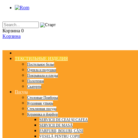
Корзина
0
Kорзинa
ТЕКСТИЛЬНЫЕ ИЗДЕЛИЯ
Постельное белье
Одеяла и подушки
Покрывала и пледы
Полотенца
Скатерти
Посуда
Столовые Приборы
Кухонная утварь
Стеклянная посуда
Керамика и фарфор
SERVICII DE CEAI ŞI CAFEA
SERVICII DE MASĂ
FARFURII, BOLURI, CĂNI
VESELĂ PENTRU COPII