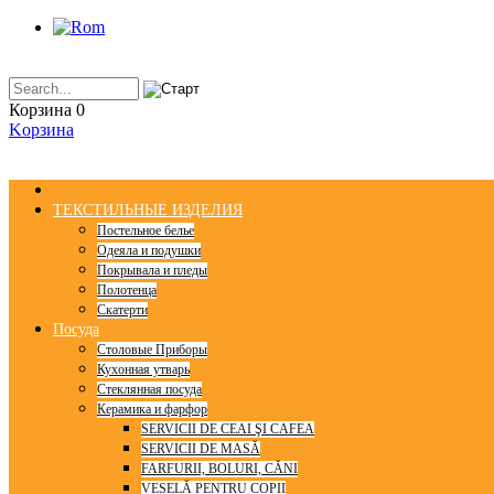
Корзина
0
Kорзинa
ТЕКСТИЛЬНЫЕ ИЗДЕЛИЯ
Постельное белье
Одеяла и подушки
Покрывала и пледы
Полотенца
Скатерти
Посуда
Столовые Приборы
Кухонная утварь
Стеклянная посуда
Керамика и фарфор
SERVICII DE CEAI ŞI CAFEA
SERVICII DE MASĂ
FARFURII, BOLURI, CĂNI
VESELĂ PENTRU COPII