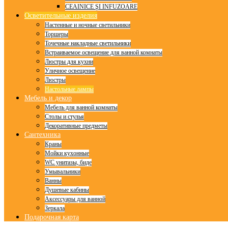
CEAINICE ŞI INFUZOARE
Осветительные изделия
Настенные и ночные светильники
Торшеры
Точечные накладные светильники
Встраиваемое освещение для ванной комнаты
Люстры для кухни
Уличное освещение
Люстры
Настольные лампы
Мебель и декор
Мебель для ванной комнаты
Столы и стулья
Декоративные предметы
Сантехника
Краны
Мойки кухонные
WC унитазы, биде
Умывальники
Ванны
Душевые кабины
Аксессуары для ванной
Зеркала
Подарочная карта