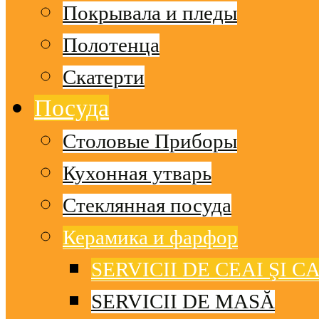
Покрывала и пледы
Полотенца
Скатерти
Посуда
Столовые Приборы
Кухонная утварь
Стеклянная посуда
Керамика и фарфор
SERVICII DE CEAI ŞI C
SERVICII DE MASĂ