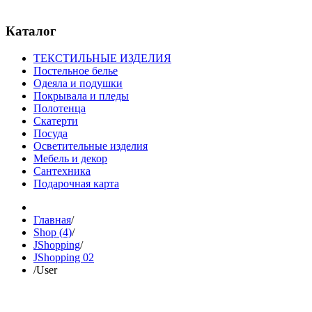
© Free
Joomla! 3 Modules
- by
VinaGecko.com
Каталог
ТЕКСТИЛЬНЫЕ ИЗДЕЛИЯ
Постельное белье
Одеяла и подушки
Покрывала и пледы
Полотенца
Скатерти
Посуда
Осветительные изделия
Мебель и декор
Сантехника
Подарочная карта
Главная
/
Shop (4)
/
JShopping
/
JShopping 02
/
User