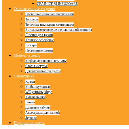
CEAINICE ŞI INFUZOARE
Осветительные изделия
Настенные и ночные светильники
Торшеры
Точечные накладные светильники
Встраиваемое освещение для ванной комнаты
Люстры для кухни
Уличное освещение
Люстры
Настольные лампы
Мебель и декор
Мебель для ванной комнаты
Столы и стулья
Декоративные предметы
Сантехника
Краны
Мойки кухонные
WC унитазы, биде
Умывальники
Ванны
Душевые кабины
Аксессуары для ванной
Зеркала
Подарочная карта