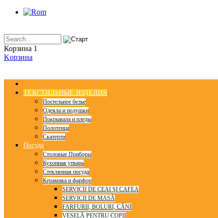
Корзина
1
Kорзинa
ТЕКСТИЛЬНЫЕ ИЗДЕЛИЯ
Постельное белье
Одеяла и подушки
Покрывала и пледы
Полотенца
Скатерти
Посуда
Столовые Приборы
Кухонная утварь
Стеклянная посуда
Керамика и фарфор
SERVICII DE CEAI ŞI CAFEA
SERVICII DE MASĂ
FARFURII, BOLURI, CĂNI
VESELĂ PENTRU COPII