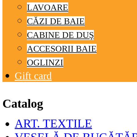
LAVOARE
CĂZI DE BAIE
CABINE DE DUŞ
ACCESORII BAIE
OGLINZI
Gift card
© Free
Joomla! 3 Modules
- by
VinaGecko.com
Catalog
ART. TEXTILE