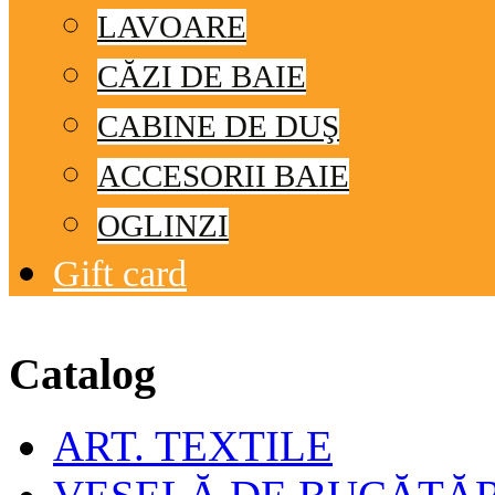
LAVOARE
CĂZI DE BAIE
CABINE DE DUŞ
ACCESORII BAIE
OGLINZI
Gift card
© Free
Joomla! 3 Modules
- by
VinaGecko.com
Catalog
ART. TEXTILE