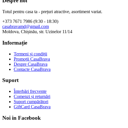
Despre noi
Totul pentru casa ta - prețuri atractive, asortiment variat.
+373 7671 7986 (9:30 - 18:30)
casabravamd@gmail.com
Moldova, Chișinău, str. Uzinelor 11/14
Informație
Termeni și condiții
Promoții CasaBrava
Despre CasaBrava
Contacte CasaBrava
Suport
Înterbări frecvente
Comenzi și returnări
Suport cumpărători
GiftCard CasaBrava
Noi in Facebook