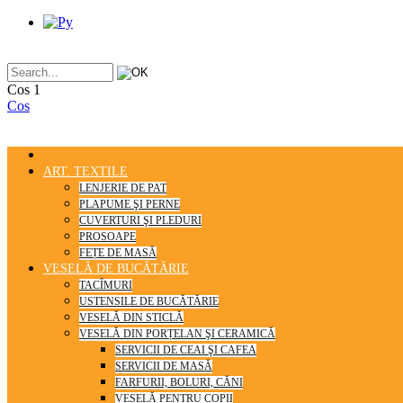
Cos
1
Cos
ART. TEXTILE
LENJERIE DE PAT
PLAPUME ŞI PERNE
CUVERTURI ŞI PLEDURI
PROSOAPE
FEȚE DE MASĂ
VESELĂ DE BUCĂTĂRIE
TACÎMURI
USTENSILE DE BUCĂTĂRIE
VESELĂ DIN STICLĂ
VESELĂ DIN PORȚELAN ŞI CERAMICĂ
SERVICII DE CEAI ŞI CAFEA
SERVICII DE MASĂ
FARFURII, BOLURI, CĂNI
VESELĂ PENTRU COPII