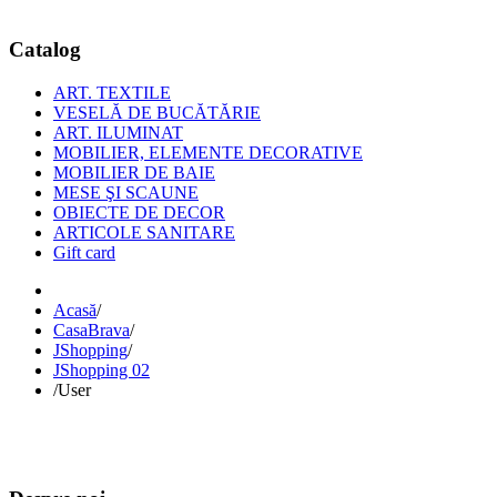
© Free
Joomla! 3 Modules
- by
VinaGecko.com
Catalog
ART. TEXTILE
VESELĂ DE BUCĂTĂRIE
ART. ILUMINAT
MOBILIER, ELEMENTE DECORATIVE
MOBILIER DE BAIE
MESE ŞI SCAUNE
OBIECTE DE DECOR
ARTICOLE SANITARE
Gift card
Acasă
/
CasaBrava
/
JShopping
/
JShopping 02
/
User