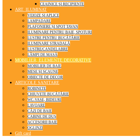
CEAINICE ŞI RECIPIENTE
ART. ILUMINAT
VEIOZE ŞI APLICE
LAMPADARE
PLAFONIERE ȘI SPOT TAVAN
ILUMINARE PENTRU BAIE, SPOTURI
LUSTRE PENTRU BUCĂTĂRIE
ILUMINARE STRADALĂ
LUSTRE/CANDELABRE
LĂMPI DE MASĂ
MOBILIER, ELEMENTE DECORATIVE
MOBILIER DE BAIE
MESE ŞI SCAUNE
OBIECTE DE DECOR
ARTICOLE SANITARE
ROBINETE
CHIUVETE BUCĂTĂRIE
WC-VASE, BIDEURI
LAVOARE
CĂZI DE BAIE
CABINE DE DUŞ
ACCESORII BAIE
OGLINZI
Gift card